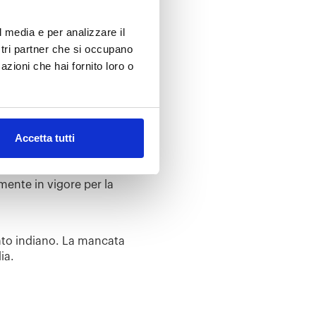
l media e per analizzare il
ostri partner che si occupano
azioni che hai fornito loro o
l settore Footwear, che
ndia. Ad oggi, oltre alle varie
r) sono stati inserito anche lo
ali e Ciabatte). Alla luce dei
Accetta tutti
 realizzato un nuovo White
mente in vigore per la
ato indiano. La mancata
dia.