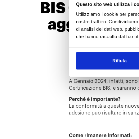
BIS Certifica
Questo sito web utilizza i c
Utilizziamo i cookie per perso
aggiornamen
nostro traffico. Condividiamo 
di analisi dei dati web, pubbl
Dal 1° Luglio 2023 sono entrat
che hanno raccolto dal tuo uti
obbligano i Brand a servirsi di 
tipologie di calzature protett
Sport Footwear (sia generico c
Rifiuta
recenti aggiornamenti normat
Paper di approfondimento.
A Gennaio 2024, infatti, sono 
Certificazione BIS, e saranno
Perché è importante?
La conformità a queste nuove
adesione può risultare in sanzi
Come rimanere informati: