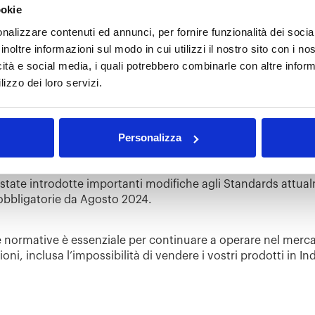
tion Footwear:
ookie
nalizzare contenuti ed annunci, per fornire funzionalità dei socia
ti normativi
inoltre informazioni sul modo in cui utilizzi il nostro sito con i n
icità e social media, i quali potrebbero combinarle con altre inform
e in vigore in India le nuove norme di conformità relative a
lizzo dei loro servizi.
produttori certificati BIS per poter vendere i loro articoli in I
ive e professionali, nel mirino dei QCO (Quality Control Orde
he per uso professionistico) e tutte le calzature aperte (Sand
Personalizza
ivi che interessano Footwear & Certificazione BIS, abbiamo
state introdotte importanti modifiche agli Standards attual
 obbligatorie da Agosto 2024.
 normative è essenziale per continuare a operare nel merc
oni, inclusa l’impossibilità di vendere i vostri prodotti in In