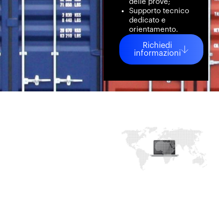
delle prove;
Supporto tecnico
dedicato e
orientamento.
Richiedi
informazioni