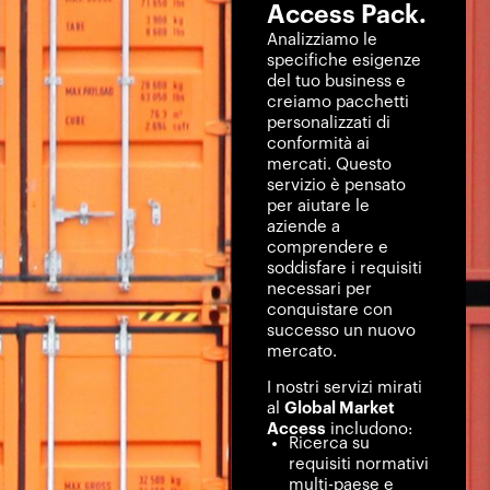
Access Pack.
Analizziamo le
specifiche esigenze
del tuo business e
creiamo pacchetti
personalizzati di
conformità ai
mercati. Questo
servizio è pensato
per aiutare le
aziende a
comprendere e
soddisfare i requisiti
necessari per
conquistare con
successo un nuovo
mercato.
I nostri servizi mirati
al
Global Market
Access
includono:
Ricerca su
requisiti normativi
multi-paese e