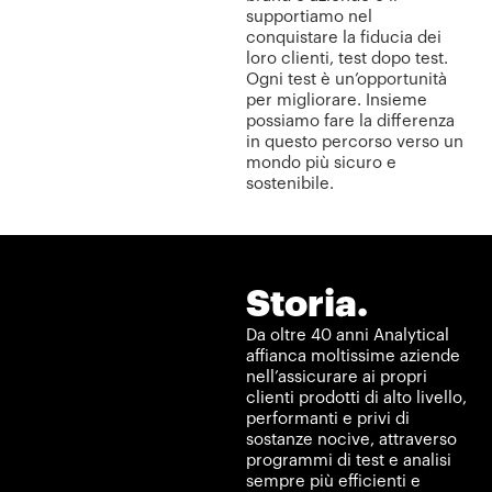
supportiamo nel
conquistare la fiducia dei
loro clienti, test dopo test.
Ogni test è un’opportunità
per migliorare. Insieme
possiamo fare la differenza
in questo percorso verso un
mondo più sicuro e
sostenibile.
Storia.
Da oltre 40 anni Analytical
affianca moltissime aziende
nell’assicurare ai propri
clienti prodotti di alto livello,
performanti e privi di
sostanze nocive, attraverso
programmi di test e analisi
sempre più efficienti e