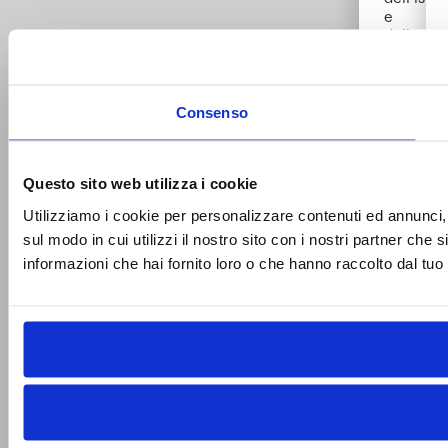
e
della
formazi
delle
nuove
Consenso
generazi
È
per
questo
Questo sito web utilizza i cookie
motivo
che
Utilizziamo i cookie per personalizzare contenuti ed annunci, p
abbiamo
sul modo in cui utilizzi il nostro sito con i nostri partner che
creato
informazioni che hai fornito loro o che hanno raccolto dal tuo u
un
progra
di
borse
di
studio
per
supporta
studenti
talentuos