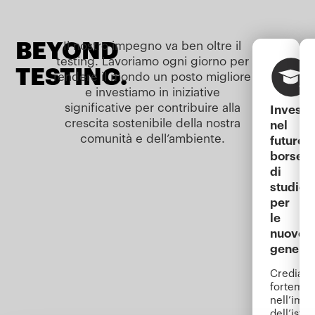
BEYOND
Il nostro impegno va ben oltre il
testing. Lavoriamo ogni giorno per
TESTING.
rendere il mondo un posto migliore
e investiamo in iniziative
significative per contribuire alla
Invest
crescita sostenibile della nostra
nel
comunità e dell’ambiente.
futuro:
borse
di
studio
per
le
nuove
generaz
Crediam
forteme
nell’imp
dell’istr