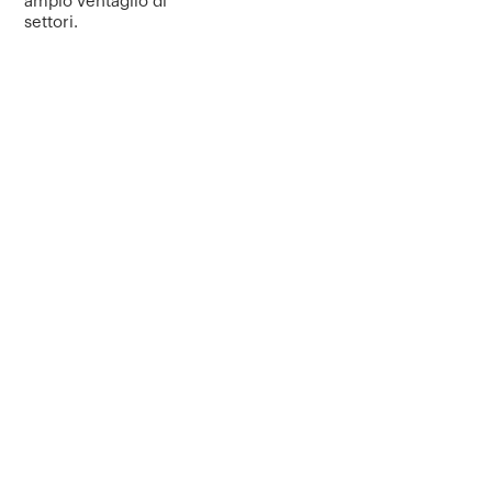
ampio ventaglio di
settori.