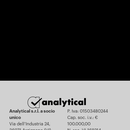
Analytical s.r.l. a socio
P. Iva: 01503480244
unico
Cap. soc. i.v.: €
Via dell’Industria 24,
100.000,00