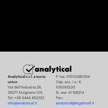
Analytical s.r.l. a socio
P. Iva: 01503480244
unico
Cap. soc. i.v.: €
Via dell’Industria 24,
100.000,00
36071 Arzignano (VI)
N. rea: VI-168214
Tel: +39 0444 452022
Pec:
info@analytical.it
analytical@legalmail.it