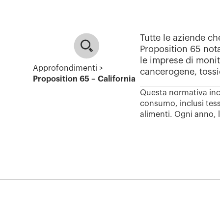
Tutte le aziende c
Prop
osition
65
not
le imprese di
monit
Approfondimenti >
cancerogene, tossi
Proposition 65 – California
Questa normativa incid
consumo, inclusi tessut
alimenti.
Ogni anno, l