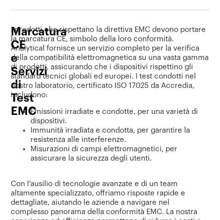
Marcatura
I prodotti che rispettano la direttiva EMC devono portare
la marcatura CE, simbolo della loro conformità.
CE
Analytical fornisce un servizio completo per la verifica
e
della compatibilità elettromagnetica su una vasta gamma
di prodotti, assicurando che i dispositivi rispettino gli
Servizi
standard tecnici globali ed europei. I test condotti nel
di
nostro laboratorio, certificato ISO 17025 da Accredia,
includono:
Test
EMC
Emissioni irradiate e condotte, per una varietà di
dispositivi.
Immunità irradiata e condotta, per garantire la
resistenza alle interferenze.
Misurazioni di campi elettromagnetici, per
assicurare la sicurezza degli utenti.
Con l’ausilio di tecnologie avanzate e di un team
altamente specializzato, offriamo risposte rapide e
dettagliate, aiutando le aziende a navigare nel
complesso panorama della conformità EMC. La nostra