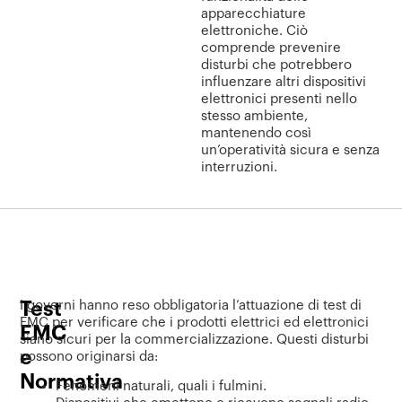
apparecchiature
elettroniche.
Ciò
comprende prevenire
disturbi che potrebbero
influenzare altri dispositivi
elettronici presenti nello
stesso ambiente,
mantenendo così
un’operatività sicura e senza
interruzioni.
Test
I governi hanno reso obbligatoria l’attuazione di test di
EMC per verificare che i prodotti elettrici ed elettronici
EMC
siano sicuri per la commercializzazione. Questi disturbi
e
possono originarsi da:
Normativa
Fenomeni naturali, quali i fulmini.