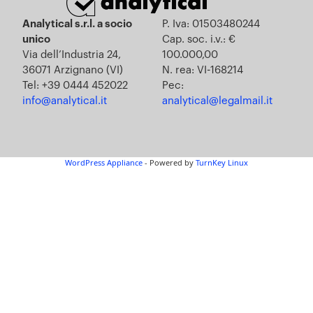
Analytical s.r.l. a socio
P. Iva: 01503480244
unico
Cap. soc. i.v.: €
Via dell’Industria 24,
100.000,00
36071 Arzignano (VI)
N. rea: VI-168214
Tel: +39 0444 452022
Pec:
info@analytical.it
analytical@legalmail.it
WordPress Appliance
- Powered by
TurnKey Linux