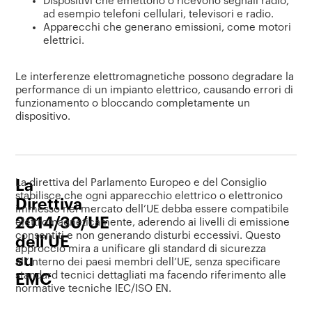
Dispositivi che emettono o ricevono segnali radio,
ad esempio telefoni cellulari, televisori e radio.
Apparecchi che generano emissioni, come motori
elettrici.
Le interferenze elettromagnetiche possono degradare la
performance di un impianto elettrico, causando errori di
funzionamento o bloccando completamente un
dispositivo.
La
La direttiva del Parlamento Europeo e del Consiglio
stabilisce che ogni apparecchio elettrico o elettronico
Direttiva
immesso nel mercato dell’UE debba essere compatibile
2014/30/UE
elettromagneticamente
, aderendo ai livelli di emissione
consentiti e non generando disturbi eccessivi. Questo
dell'UE
approccio mira a unificare gli standard di sicurezza
su
all’interno dei paesi membri dell’UE, senza specificare
standard tecnici dettagliati ma facendo riferimento alle
EMC
normative tecniche IEC/ISO EN.