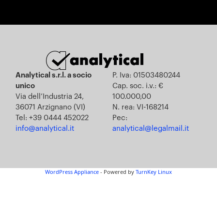
Analytical s.r.l. a socio
P. Iva: 01503480244
unico
Cap. soc. i.v.: €
Via dell’Industria 24,
100.000,00
36071 Arzignano (VI)
N. rea: VI-168214
Tel: +39 0444 452022
Pec:
info@analytical.it
analytical@legalmail.it
WordPress Appliance
- Powered by
TurnKey Linux