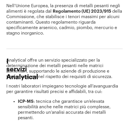
Nell’Unione Europea, la presenza di metalli pesanti negli
alimenti è regolata dal
Regolamento (UE) 2023/915
della
Commissione, che stabilisce i tenori massimi per alcuni
contaminanti. Questo regolamento riguarda
specificamente arsenico, cadmio, piombo, mercurio e
stagno inorganico.
I
Analytical offre un servizio specializzato per la
determinazione dei metalli pesanti nelle matrici
servizi
alimentari, supportando le aziende di produzione e
Analytical
trasformazione nel rispetto dei requisiti di sicurezza.
I nostri laboratori impiegano tecnologie all’avanguardia
per garantire risultati precisi e affidabili, tra cui:
ICP-MS
: tecnica che garantisce un’elevata
sensibilità anche nelle matrici più complesse,
permettendo un’analisi accurata dei metalli
pesanti.