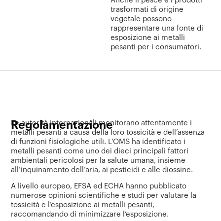
Anche il pesce e i prodotti
trasformati di origine
vegetale possono
rappresentare una fonte di
esposizione ai metalli
pesanti per i consumatori.
Regolamentazione
Le autorità internazionali monitorano attentamente i
metalli pesanti a causa della loro tossicità e dell’assenza
di funzioni fisiologiche utili. L’OMS ha identificato i
metalli pesanti come uno dei dieci principali fattori
ambientali pericolosi per la salute umana, insieme
all’inquinamento dell’aria, ai pesticidi e alle diossine.
A livello europeo, EFSA ed ECHA hanno pubblicato
numerose opinioni scientifiche e studi per valutare la
tossicità e l’esposizione ai metalli pesanti,
raccomandando di minimizzare l’esposizione.