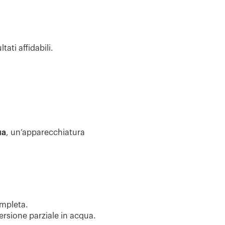
ltati affidabili.
ua
, un’apparecchiatura
ompleta.
ersione parziale in acqua.