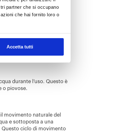
 anche assicurare il massimo
ostri partner che si occupano
azioni che hai fornito loro o
li e trattamenti innovativi
,
cità della scarpa di resistere
Accetta tutti
niche di impermeabilizzazione,
cato.
l’acqua durante l’uso. Questo è
e o piovose.
 il movimento naturale del
cqua e sottoposta a una
le. Questo ciclo di movimento