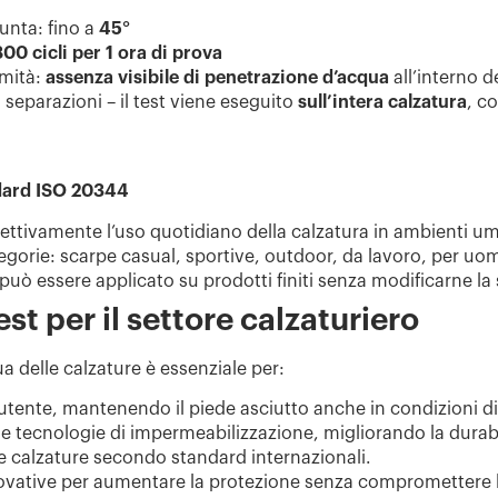
punta
: fino a
45°
00 cicli per 1 ora di prova
rmità:
assenza visibile di penetrazione d’acqua
all’interno d
o separazioni – il test viene eseguito
sull’intera calzatura
, c
ndard ISO 20344
ffettivamente l’uso quotidiano della calzatura in ambienti um
ategorie: scarpe casual, sportive, outdoor, da lavoro, per 
uò essere applicato su prodotti finiti senza modificarne la 
st per il settore calzaturiero
qua delle calzature è essenziale per:
l’utente, mantenendo il piede asciutto anche in condizioni di
 le tecnologie di impermeabilizzazione, migliorando la durabi
lle calzature secondo standard internazionali.
ovative per aumentare la protezione senza compromettere la