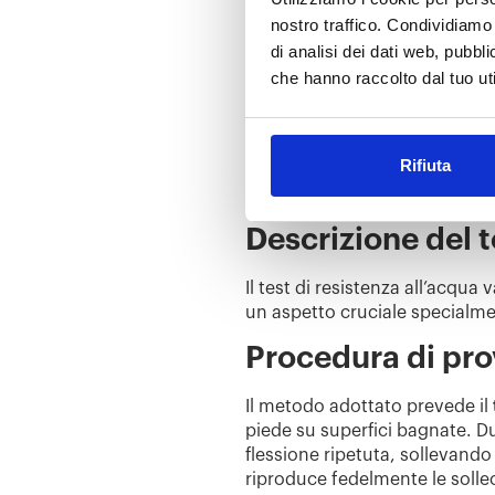
di alta qualità non si limita p
nostro traffico. Condividiamo 
comfort, mantenendo il pied
di analisi dei dati web, pubbl
che hanno raccolto dal tuo uti
Per rispondere a queste esige
come membrane impermeabili e t
all’acqua senza compromettere 
Rifiuta
I test di laboratorio sono
indis
garantendo così un prodotto fi
Descrizione del t
Il test di resistenza all’acqua
un aspetto cruciale specialme
Procedura di pr
Il metodo adottato prevede il
piede su superfici bagnate. D
flessione ripetuta, sollevando
riproduce fedelmente le solle