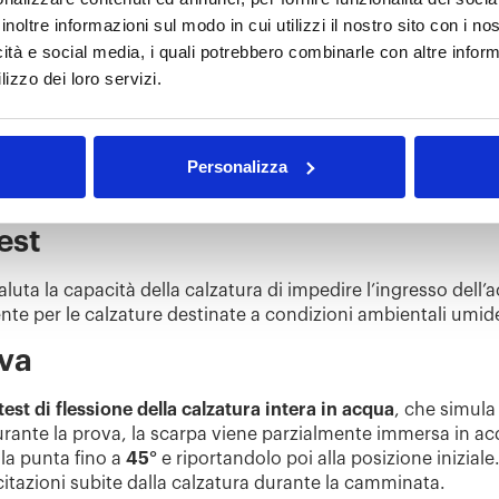
iù all’aspetto estetico o alla resistenza strutturale, ma deve
inoltre informazioni sul modo in cui utilizzi il nostro sito con i n
e
asciutto e protetto
in qualsiasi condizione climatica.
icità e social media, i quali potrebbero combinarle con altre inform
lizzo dei loro servizi.
nze, le aziende calzaturiere investono sempre più in
materia
raspiranti o finiture idrorepellenti, che migliorano la capa
la traspirabilità.
Personalizza
pensabili per verificare l’efficacia dei materiali e delle tec
nale che risponda agli standard di qualità richiesti dal mer
est
 valuta la capacità della calzatura di impedire l’ingresso del
nte per le calzature destinate a condizioni ambientali umid
ova
test di flessione della calzatura intera in acqua
, che simula
urante la prova, la scarpa viene parzialmente immersa in a
la punta fino a
45°
e riportandolo poi alla posizione inizia
citazioni subite dalla calzatura durante la camminata.