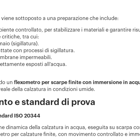
 viene sottoposto a una preparazione che include:
iente controllato
, per stabilizzare i materiali e garantire risu
 critiche
, tra cui:
aio (sigillatura).
ttate con processi di sigillatura.
embrane impermeabili.
rettamente esposti all’acqua.
ando un
flexometro per scarpe finite con immersione in acq
reale della calzatura in condizioni umide.
ento e standard di prova
andard
ISO 20344
one dinamica della calzatura in acqua, eseguita su scarpa c
metro per calzature finite, con movimento controllato e imm