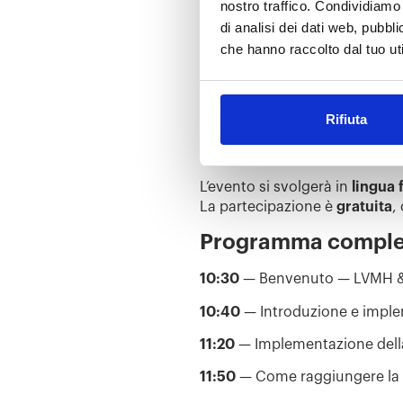
nostro traffico. Condividiamo 
InConnect ZDHC
, orga
di analisi dei dati web, pubbl
che hanno raccolto dal tuo uti
Dettagli dell’evento
30 giugno 2026 | 10:30 – 15:
Rifiuta
L’Apostrophe, Centre de Con
83 Avenue Marceau, 75116, Pa
L’evento si svolgerà in
lingua 
La partecipazione è
gratuita
,
Programma comple
10:30
— Benvenuto — LVMH &
10:40
— Introduzione e imple
11:20
— Implementazione della
11:50
— Come raggiungere la 