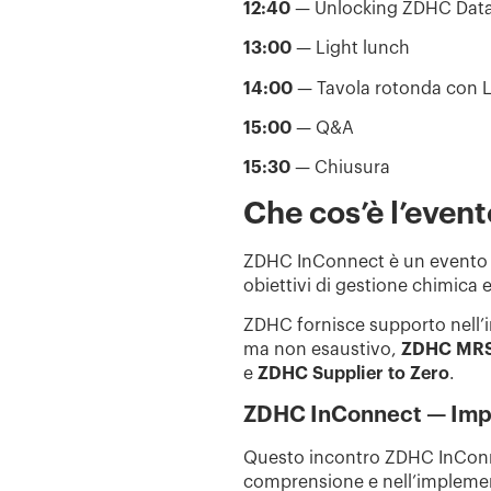
12:40
— Unlocking ZDHC Data:
13:00
— Light lunch
14:00
— Tavola rotonda con 
15:00
— Q&A
15:30
— Chiusura
Che cos’è l’eve
ZDHC InConnect è un evento 
obiettivi di gestione chimica 
ZDHC fornisce supporto nell’in
ma non esaustivo,
ZDHC MR
e
ZDHC Supplier to Zero
.
ZDHC InConnect — Imp
Questo incontro ZDHC InConnec
comprensione e nell’implem