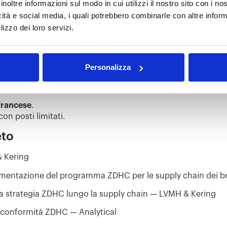
inoltre informazioni sul modo in cui utilizzi il nostro sito con i n
nizzato da
LVMH e Kering
a Parigi.
icità e social media, i quali potrebbero combinarle con altre inform
lizzo dei loro servizi.
30
Personalizza
grès
rigi
francese
.
 con posti limitati.
to
 Kering
mentazione del programma ZDHC per le supply chain dei b
 strategia ZDHC lungo la supply chain — LVMH & Kering
conformità ZDHC — Analytical