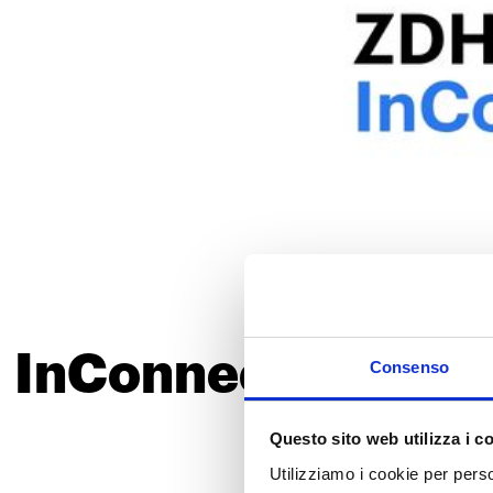
InConnect ZDHC —
Consenso
2
Questo sito web utilizza i c
Utilizziamo i cookie per perso
In qualità di
ZDHC Appro