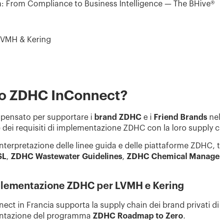
 From Compliance to Business Intelligence — The BHive®
LVMH & Kering
nto ZDHC InConnect?
pensato per supportare i
brand ZDHC
e i
Friend Brands
nel
e dei requisiti di implementazione ZDHC con la loro supply c
terpretazione delle linee guida e delle piattaforme ZDHC, tr
SL
,
ZDHC Wastewater Guidelines
,
ZDHC Chemical Manage
lementazione ZDHC per LVMH e Kering
t in Francia supporta la supply chain dei brand privati d
entazione del programma
ZDHC Roadmap to Zero
.