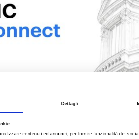
 Parigi, 30 giugno
Dettagli
026
ookie
nalizzare contenuti ed annunci, per fornire funzionalità dei socia
ved Solution Provider
, porteremo il nostro su